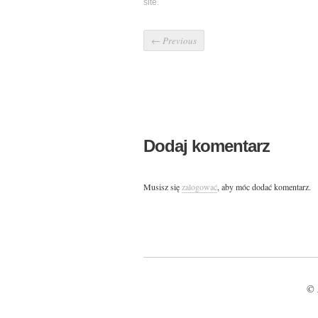
site.
←
Previous
Dodaj komentarz
Musisz się
zalogować
, aby móc dodać komentarz.
© 