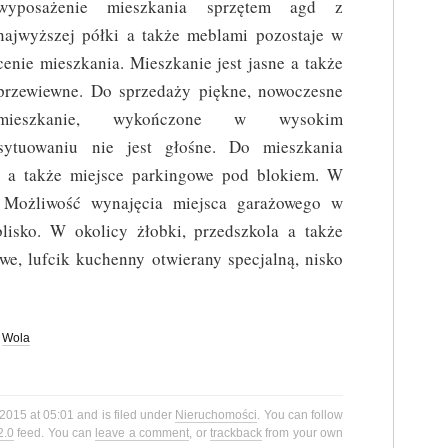
wyposażenie mieszkania sprzętem agd z
najwyższej półki a także meblami pozostaje w
cenie mieszkania. Mieszkanie jest jasne a także
przewiewne. Do sprzedaży piękne, nowoczesne
mieszkanie, wykończone w wysokim
sytuowaniu nie jest głośne. Do mieszkania
, a także miejsce parkingowe pod blokiem. W
 Możliwość wynajęcia miejsca garażowego w
isko. W okolicy żłobki, przedszkola a także
e, lufcik kuchenny otwierany specjalną, nisko
,
Wola
 2015 at 05:01 and is filed under
Nieruchomości
. You can follow
2.0
feed. You can
leave a comment
, or
trackback
from your own