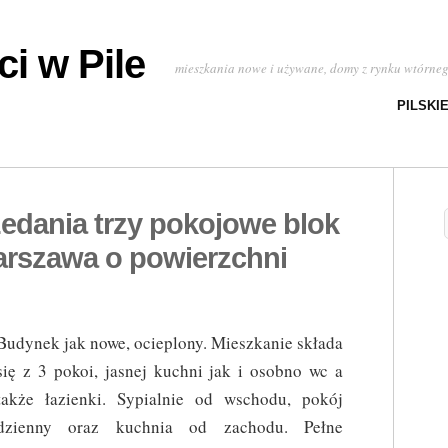
i w Pile
mieszkania nowe i używane, domy z rynku wtórne
PILSKI
edania trzy pokojowe blok
rszawa o powierzchni
Budynek jak nowe, ocieplony. Mieszkanie składa
się z 3 pokoi, jasnej kuchni jak i osobno wc a
także łazienki. Sypialnie od wschodu, pokój
dzienny oraz kuchnia od zachodu. Pełne