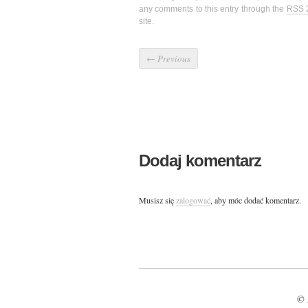
any comments to this entry through the
RSS 
site.
←
Previous
Dodaj komentarz
Musisz się
zalogować
, aby móc dodać komentarz.
© 