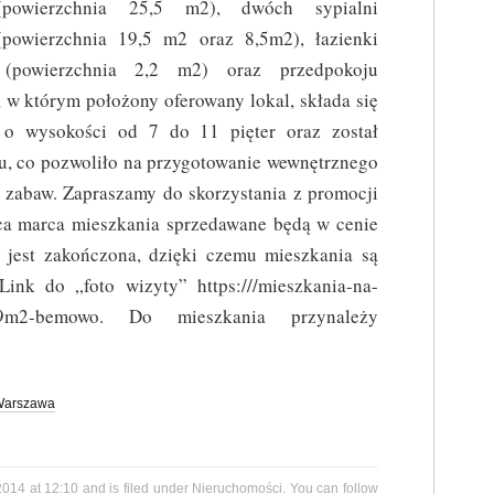
(powierzchnia 25,5 m2), dwóch sypialni
(powierzchnia 19,5 m2 oraz 8,5m2), łazienki
(powierzchnia 2,2 m2) oraz przedpokoju
 w którym położony oferowany lokal, składa się
ł o wysokości od 7 do 11 pięter oraz został
y u, co pozwoliło na przygotowanie wewnętrznego
m zabaw. Zapraszamy do skorzystania z promocji
ńca marca mieszkania sprzedawane będą w cenie
a jest zakończona, dzięki czemu mieszkania są
ink do „foto wizyty” https:///mieszkania-na-
1,89m2-bemowo. Do mieszkania przynależy
Warszawa
2014 at 12:10 and is filed under
Nieruchomości
. You can follow