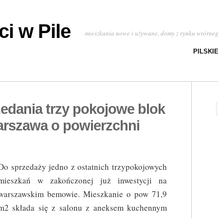
i w Pile
mieszkania nowe i używane, domy z rynku wtórne
PILSKI
edania trzy pokojowe blok
rszawa o powierzchni
Do sprzedaży jedno z ostatnich trzypokojowych
mieszkań w zakończonej już inwestycji na
warszawskim bemowie. Mieszkanie o pow 71,9
m2 składa się z salonu z aneksem kuchennym