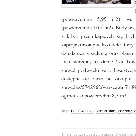
(powierzchnia 5,95 m2), wc 
(powierzchnia 10,5 m2). Budynek,
z kilku przenikających się bry
zaprojektowany w kształcie liter
dziedzińca z zielenią oraz place
„vat bierzemy na siebie”! do ko
sprzed podwyżki vat!. Inwestycj
dostępne od zaraz po zakupie. L
sprzedaz/5742962/warszawa-7
ogródek o powierzchni 8,5 m2.
Tags:
Bemowo
,
blok
,
Mieszkanie
,
sprzedaż
,
This entry was posted on środa, 2 kwietnia, 