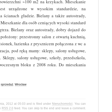
powierzchni ~100 m2 na krzykach. Mieszkanie
jest urządzone w wysokim standardzie, na
a ścianach gładzie. Bielany a także autostrady,
 Mieszkanie dla osób ceniących wysoki standard
ętrza. Bielany oraz autostrady, dobry dojazd do
położony: przestronny salon z otwartą kuchnią,
sionek, łazienka z prysznicem połączona z wc a
izacja, pod ręką mamy: sklepy, salony usługowe,
. Sklepy, salony usługowe, szkoły, przedszkola,
owoczesnym bloku z 2008 roku. Do mieszkania
,
sprzedaż
,
Wrocław
nia, 2012 at 05:03 and is filed under
Nieruchomości
. You can
he
RSS 2.0
feed. You can skip to the end and leave a comment.