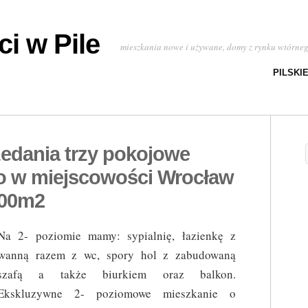
i w Pile
mieszkania nowe i używane, domy z rynku wtórne
PILSKI
zedania trzy pokojowe
 w miejscowości Wrocław
.00m2
Na 2- poziomie mamy: sypialnię, łazienkę z
wanną razem z wc, spory hol z zabudowaną
szafą a także biurkiem oraz balkon.
Ekskluzywne 2- poziomowe mieszkanie o