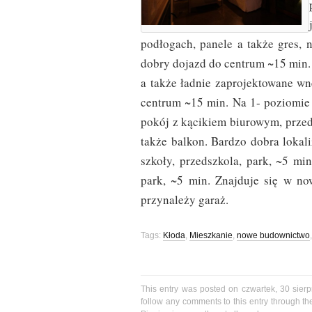
podłogach, panele a także gres, n
dobry dojazd do centrum ~15 min.
a także ładnie zaprojektowane wn
centrum ~15 min. Na 1- poziomie 
pokój z kącikiem biurowym, przed
także balkon. Bardzo dobra lokal
szkoły, przedszkola, park, ~5 min
park, ~5 min. Znajduje się w n
przynależy garaż.
Tags:
Kłoda
,
Mieszkanie
,
nowe budownictwo
This entry was posted on czwartek, 30 sierp
follow any comments to this entry through t