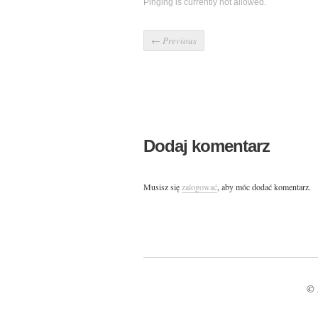
Pinging is currently not allowed.
←
Previous
Dodaj komentarz
Musisz się
zalogować
, aby móc dodać komentarz.
© 