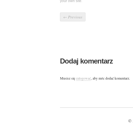
your own site.
←
Previous
Dodaj komentarz
Musisz się
zalogować
, aby móc dodać komentarz.
© 