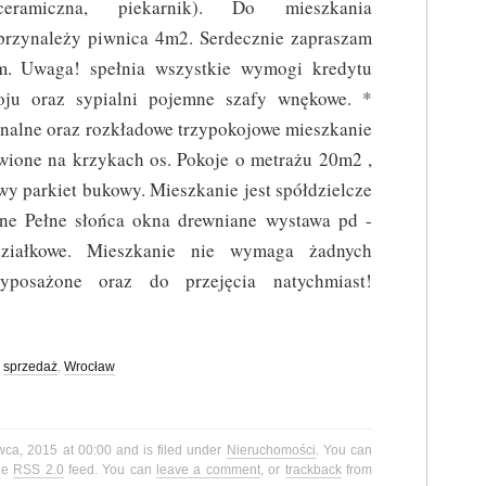
ceramiczna, piekarnik). Do mieszkania
przynależy piwnica 4m2. Serdecznie zapraszam
m. Uwaga! spełnia wszystkie wymogi kredytu
ju oraz sypialni pojemne szafy wnękowe. *
jonalne oraz rozkładowe trzypokojowe mieszkanie
ione na krzykach os. Pokoje o metrażu 20m2 ,
wy parkiet bukowy. Mieszkanie jest spółdzielcze
wne Pełne słońca okna drewniane wystawa pd -
ziałkowe. Mieszkanie nie wymaga żadnych
yposażone oraz do przejęcia natychmiast!
,
sprzedaż
,
Wrocław
wca, 2015 at 00:00 and is filed under
Nieruchomości
. You can
the
RSS 2.0
feed. You can
leave a comment
, or
trackback
from