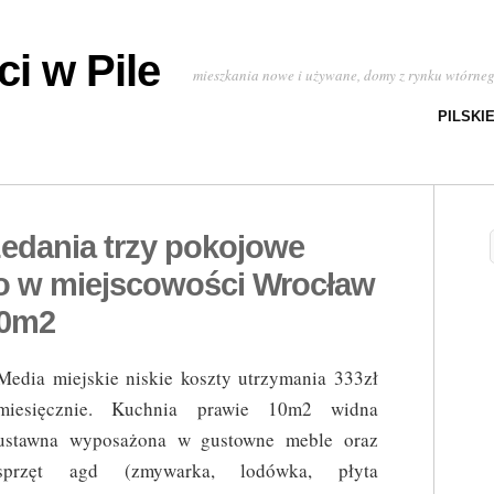
i w Pile
mieszkania nowe i używane, domy z rynku wtórne
PILSKI
zedania trzy pokojowe
 w miejscowości Wrocław
00m2
Media miejskie niskie koszty utrzymania 333zł
miesięcznie. Kuchnia prawie 10m2 widna
ustawna wyposażona w gustowne meble oraz
sprzęt agd (zmywarka, lodówka, płyta