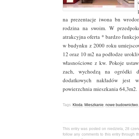
na prezentacje iwona bn wrodo
rodzina na swoim. W przedpoko
atrakcyjna oferta * bardzo funkc
w budynku z 2000 roku umiejscow
12 oraz 10 m2 na podłodze urokli
własnościowe z kw. Pokoje usta
zach, wychodzą na ogródki d
dodatkowych nakładów jest w
powierzchnia mieszkania 64,3m2.
Tags:
Kłoda
,
Mieszkanie
,
nowe budownictwo
This entry was posted on niedziela, 28 czer
follow any comments to this entry through 