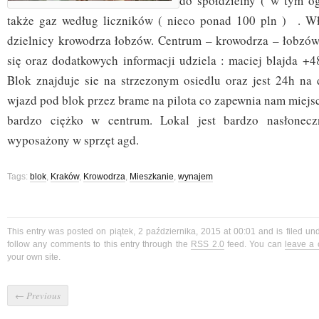
do spółdzielny ( w tym o
także gaz według liczników ( nieco ponad 100 pln ) . Wł
dzielnicy krowodrza łobzów. Centrum – krowodrza – łobzów 
się oraz dodatkowych informacji udziela : maciej blajda +4
Blok znajduje sie na strzezonym osiedlu oraz jest 24h na
wjazd pod blok przez brame na pilota co zapewnia nam miejs
bardzo ciężko w centrum. Lokal jest bardzo nasłonecz
wyposażony w sprzęt agd.
Tags:
blok
,
Kraków
,
Krowodrza
,
Mieszkanie
,
wynajem
This entry was posted on piątek, 2 października, 2015 at 00:01 and is filed un
follow any comments to this entry through the
RSS 2.0
feed. You can
leave a
your own site.
←
Previous