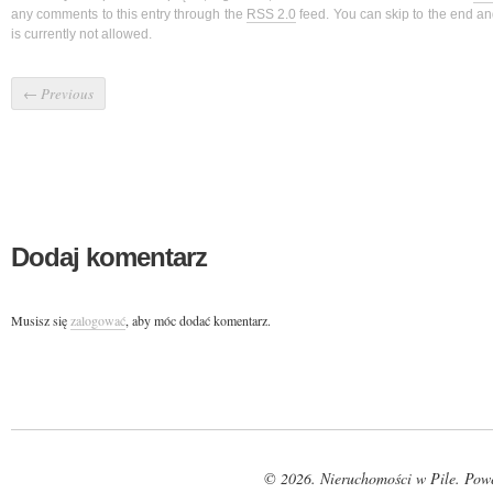
any comments to this entry through the
RSS 2.0
feed. You can skip to the end a
is currently not allowed.
←
Previous
Dodaj komentarz
Musisz się
zalogować
, aby móc dodać komentarz.
© 2026. Nieruchomości w Pile. Pow