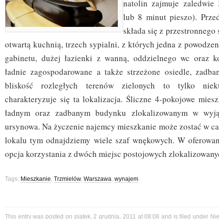
natolin zajmuje zaledwie
lub 8 minut pieszo). Prze
składa się z przestronnego
otwartą kuchnią, trzech sypialni, z których jedna z powodze
gabinetu, dużej łazienki z wanną, oddzielnego wc oraz k
ładnie zagospodarowane a także strzeżone osiedle, zadba
bliskość rozległych terenów zielonych to tylko niek
charakteryzuje się ta lokalizacja. Śliczne 4-pokojowe mies
ładnym oraz zadbanym budynku zlokalizowanym w wyjąt
ursynowa. Na życzenie najemcy mieszkanie może zostać w c
lokalu tym odnajdziemy wiele szaf wnękowych. W oferowane
opcja korzystania z dwóch miejsc postojowych zlokalizowanyc
Tags:
Mieszkanie
,
Trzmielów
,
Warszawa
,
wynajem
This entry was posted on piątek, 2 grudnia, 2011 at 08:08 and is filed under
Ni