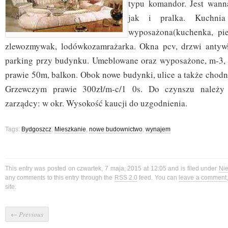
typu komandor. Jest wann
jak i pralka. Kuchni
wyposażona(kuchenka, pie
zlewozmywak, lodówkozamrażarka. Okna pcv, drzwi antyw
parking przy budynku. Umeblowane oraz wyposażone, m-3, n
prawie 50m, balkon. Obok nowe budynki, ulice a także chodn
Grzewczym prawie 300zł/m-c/1 0s. Do czynszu należy 
zarządcy: w okr. Wysokość kaucji do uzgodnienia.
Tags:
Bydgoszcz
,
Mieszkanie
,
nowe budownictwo
,
wynajem
This entry was posted on czwartek, 7 maja, 2015 at 12:05 and is filed under
Ni
any comments to this entry through the
RSS 2.0
feed. You can
leave a comment
site.
←
Previous