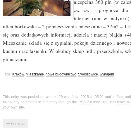
niespełna 360 pln (w zale
cw, zw – prognoza dla 
internet (upc w budynku)
ulica borkowska – 2 pomieszczenia mieszkalne – 37m2 – 1100
się oraz dodatkowych informacji udziela : maciej blajda +4
Mieszkanie składa się z sypialni, pokoju dziennego i nowoc
kuchni oraz łazienki. W okolicy sklep lidl , przedszkola, s
gimnazjum.
Tags:
Kraków
,
Mieszkanie
,
nowe budownictwo
,
Swoszowice
,
wynajem
This entry was posted on wtorek, 29 września, 2015 at 05:01 and is filed un
follow any comments to this entry through the
RSS 2.0
feed. You can
leave a
your own site.
←
Previous