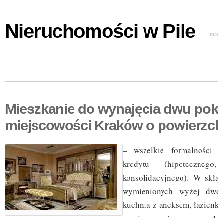
Nieruchomości w Pile
mi
Mieszkanie do wynajęcia dwu po
miejscowości Kraków o powierzc
– wszelkie formalności 
kredytu (hipotecznego
konsolidacyjnego). W skł
wymienionych wyżej dwó
kuchnia z aneksem, łazien