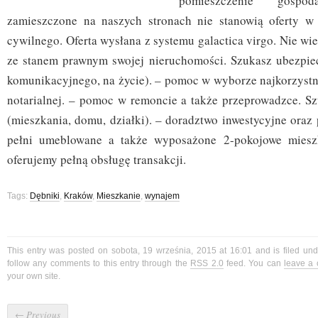
pomieszczenie gospod
zamieszczone na naszych stronach nie stanowią oferty w
cywilnego. Oferta wysłana z systemu galactica virgo. Nie wie
ze stanem prawnym swojej nieruchomości. Szukasz ubezpie
komunikacyjnego, na życie). – pomoc w wyborze najkorzystni
notarialnej. – pomoc w remoncie a także przeprowadzce. S
(mieszkania, domu, działki). – doradztwo inwestycyjne oraz
pełni umeblowane a także wyposażone 2-pokojowe mieszk
oferujemy pełną obsługę transakcji.
Tags:
Dębniki
,
Kraków
,
Mieszkanie
,
wynajem
This entry was posted on sobota, 19 września, 2015 at 16:01 and is filed un
follow any comments to this entry through the
RSS 2.0
feed. You can
leave a
your own site.
←
Previous