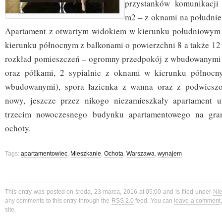
przystanków komunikacji 
m2 – z oknami na południe
Apartament z otwartym widokiem w kierunku południowym a
kierunku północnym z balkonami o powierzchni 8 a także 1
rozkład pomieszczeń – ogromny przedpokój z wbudowanymi 
oraz półkami, 2 sypialnie z oknami w kierunku północn
wbudowanymi), spora łazienka z wanna oraz z podwieszon
nowy, jeszcze przez nikogo niezamieszkały apartament u
trzecim nowoczesnego budynku apartamentowego na gra
ochoty.
Tags:
apartamentowiec
,
Mieszkanie
,
Ochota
,
Warszawa
,
wynajem
This entry was posted on środa, 23 marca, 2016 at 05:00 and is filed under
Ni
any comments to this entry through the
RSS 2.0
feed. You can
leave a comment
site.