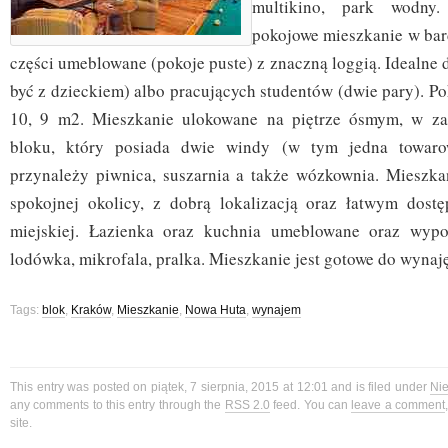
multikino, park wodny
pokojowe mieszkanie w bar
części umeblowane (pokoje puste) z znaczną loggią. Idealne
być z dzieckiem) albo pracujących studentów (dwie pary). P
10, 9 m2. Mieszkanie ulokowane na piętrze ósmym, w z
bloku, który posiada dwie windy (w tym jedna towaro
przynależy piwnica, suszarnia a także wózkownia. Mieszk
spokojnej okolicy, z dobrą lokalizacją oraz łatwym dost
miejskiej. Łazienka oraz kuchnia umeblowane oraz wyp
lodówka, mikrofala, pralka. Mieszkanie jest gotowe do wynaj
Tags:
blok
,
Kraków
,
Mieszkanie
,
Nowa Huta
,
wynajem
This entry was posted on piątek, 7 sierpnia, 2015 at 12:01 and is filed under
Ni
any comments to this entry through the
RSS 2.0
feed. You can
leave a comment
site.