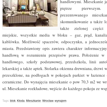
handlowymi. Mieszkanie j
piętrze pierwszym.
prezentowanego mieszka
skomunikowanie a także lo
także zielonej części 
miejskie, wszystkie media w bloku – gaz, prąd, kanaliza
kablówka. Możliwość spacerów, odpoczynku, a jednocześn
miasta. Przedstawiony opis zawiera charakter informacyjny 
handlową w rozumieniu przepisów prawa. Położenie w s
handlowego, szkoły podstawowej, przedszkola, linii auto
lekarskiej a także aptek. Stolarka okienna drewniana, drzwi 
przeszklone, na podłogach w pokojach parkiet w łazience 
ceramiczne. Do wynajęcia mieszkanie o pow 70,3 m2 we wr
ul. Mieszkanie rozkładowe, wejście do każdego pokoju ze ws
Tags:
blok
,
Kłoda
,
Mieszkanie
,
Wrocław
,
wynajem