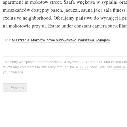
apartment in mokotow street. Szafa wnękowa w sypialni ora
mieszkańców dostępny basen, jacuzzi, sauna jak i sala fitness
exclusive neighborhood. Oferujemy państwu do wynajęcia pr
na mokotowie przy ul. Estate under constant camera surveillan
Tags:
Mieszkanie
,
Mokotów
,
nowe budownictwo
,
Warszawa
,
wynajem
This entry was posted on poniedziałek, 4 stycznia, 2016 at 05:00 and is filed u
follow any comments to this entry through the
RSS 2.0
feed. You can
leave a
your own site.
←
Previous