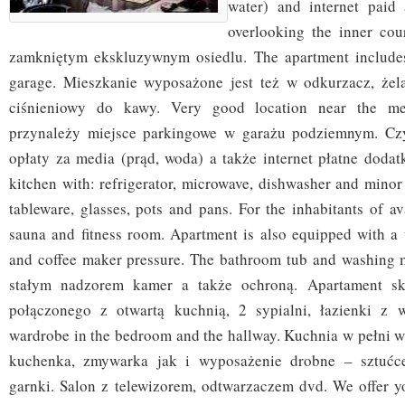
water) and internet paid 
overlooking the inner cou
zamkniętym ekskluzywnym osiedlu. The apartment includes
garage. Mieszkanie wyposażone jest też w odkurzacz, żel
ciśnieniowy do kawy. Very good location near the me
przynależy miejsce parkingowe w garażu podziemnym. Czy
opłaty za media (prąd, woda) a także internet płatne dodat
kitchen with: refrigerator, microwave, dishwasher and minor
tableware, glasses, pots and pans. For the inhabitants of av
sauna and fitness room. Apartment is also equipped with a 
and coffee maker pressure. The bathroom tub and washing 
stałym nadzorem kamer a także ochroną. Apartament sk
połączonego z otwartą kuchnią, 2 sypialni, łazienki z w
wardrobe in the bedroom and the hallway. Kuchnia w pełni 
kuchenka, zmywarka jak i wyposażenie drobne – sztućce, 
garnki. Salon z telewizorem, odtwarzaczem dvd. We offer yo