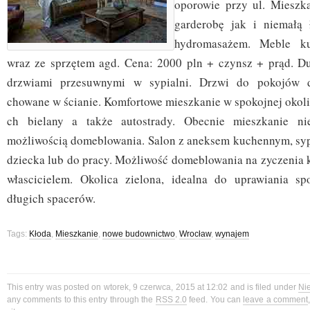
oporowie przy ul. Mieszk
garderobę jak i niemałą
hydromasażem. Meble k
wraz ze sprzętem agd. Cena: 2000 pln + czynsz + prąd. Du
drzwiami przesuwnymi w sypialni. Drzwi do pokojów d
chowane w ścianie. Komfortowe mieszkanie w spokojnej okoli
ch bielany a także autostrady. Obecnie mieszkanie ni
możliwością domeblowania. Salon z aneksem kuchennym, sypia
dziecka lub do pracy. Możliwość domeblowania na zyczenia k
włascicielem. Okolica zielona, idealna do uprawiania sp
długich spacerów.
Tags:
Kłoda
,
Mieszkanie
,
nowe budownictwo
,
Wrocław
,
wynajem
This entry was posted on wtorek, 9 czerwca, 2015 at 12:02 and is filed under
Ni
any comments to this entry through the
RSS 2.0
feed. You can
leave a comment