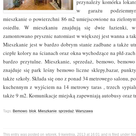
przynależy komórka lokato
w garażu podziemnym
mieszkanie o powierzchni 86 m2 umiejscowione na zielony
osiedlu. W mieszkaniu znajdują się dwie łazienki, 
zamontowano prysznic natomiast w większej jest wanna a tak
Mieszkanie jest w bardzo dobrym stanie zadbane a także u
ciepłe kolory na ścianach oraz okna wychodzące na płd-zach 
bardzo przytulne. Mieszkanie, sprzedaż, bemowo, bemowo 
znajduje się park leśny bemowo liczne sklepy,bazar, punkty
także szkoły. Składa się ono z ponad 34 metrowego salonu, 
kuchennym z wyjściem na 14 metrowy taras , trzech sypial
także 9 m2. Komunikacje miejską zapewniają autobusy oraz t
Tags:
Bemowo
,
blok
,
Mieszkanie
,
sprzedaż
,
Warszawa
This entry was posted on wtorek, 9 kwietnia, 2013 at 16:01 and is filed under
Ni