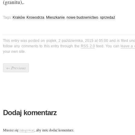
(granitu),.
Tags:
Kraków
,
Krowodrza
,
Mieszkanie
,
nowe budownictwo
,
sprzedaż
This entry was posted on piątek, 2 października, 2015 at 05:00 and is filed un
follow any comments to this entry through the
RSS 2.0
feed. You can
leave a
your own site.
←
Previous
Dodaj komentarz
Musisz się
zalogować
, aby móc dodać komentarz.