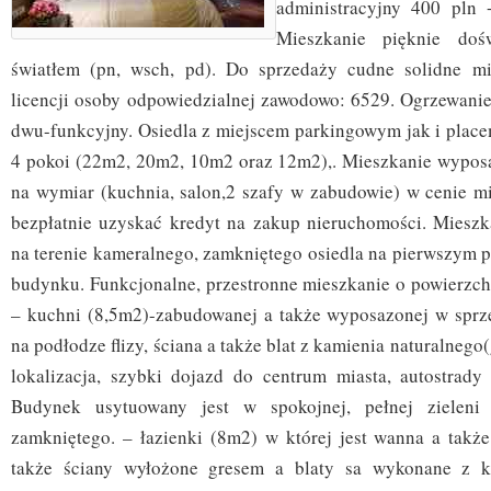
administracyjny 400 pln 
Mieszkanie pięknie dośw
światłem (pn, wsch, pd). Do sprzedaży cudne solidne mi
licencji osoby odpowiedzialnej zawodowo: 6529. Ogrzewanie
dwu-funkcyjny. Osiedla z miejscem parkingowym jak i placem
4 pokoi (22m2, 20m2, 10m2 oraz 12m2),. Mieszkanie wypos
na wymiar (kuchnia, salon,2 szafy w zabudowie) w cenie 
bezpłatnie uzyskać kredyt na zakup nieruchomości. Mieszk
na terenie kameralnego, zamkniętego osiedla na pierwszym p
budynku. Funkcjonalne, przestronne mieszkanie o powierzchn
– kuchni (8,5m2)-zabudowanej a także wyposazonej w sprzę
na podłodze flizy, ściana a także blat z kamienia naturalnego
lokalizacja, szybki dojazd do centrum miasta, autostrady 
Budynek usytuowany jest w spokojnej, pełnej zieleni 
zamkniętego. – łazienki (8m2) w której jest wanna a także
także ściany wyłożone gresem a blaty sa wykonane z k