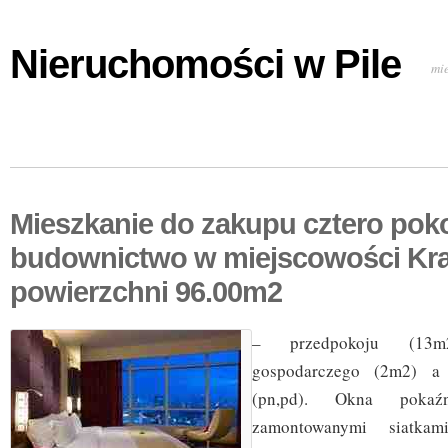
Nieruchomości w Pile
mi
Mieszkanie do zakupu cztero po
budownictwo w miejscowości Kr
powierzchni 96.00m2
– przedpokoju (13m2
gospodarczego (2m2) a
(pn,pd). Okna pokaź
zamontowanymi siatkam