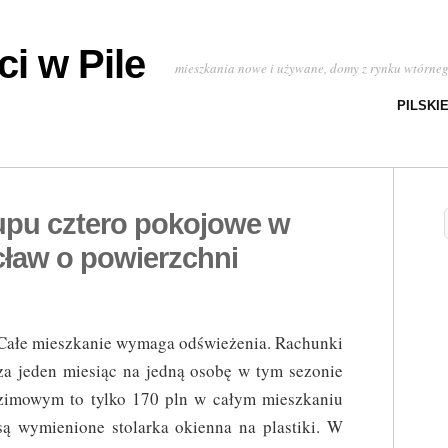
i w Pile
mieszkania nowe i używane, domy z rynku wtórne
PILSKI
upu cztero pokojowe w
ław o powierzchni
Całe mieszkanie wymaga odświeżenia. Rachunki
za jeden miesiąc na jedną osobę w tym sezonie
zimowym to tylko 170 pln w całym mieszkaniu
są wymienione stolarka okienna na plastiki. W