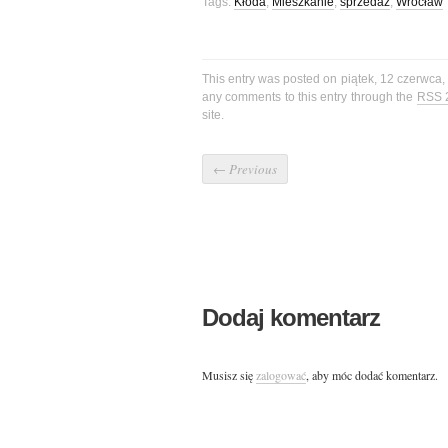
Tags:
Kłoda
,
Mieszkanie
,
sprzedaż
,
Wrocław
This entry was posted on piątek, 12 czerwca,
any comments to this entry through the
RSS 
site.
←
Previous
Dodaj komentarz
Musisz się
zalogować
, aby móc dodać komentarz.