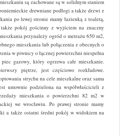
mieszkaniu są zachowane są w solidnym staniem
poniemieckie drewniane podłogi a także drzwi z
ania po lewej stronie mamy łazienką z toaletą,
a także pokój gościnny z wyjściem na znaczny
mieszkania przynależy ogród o metrażu 650 m2,
sobnego mieszkania lub połączenia z obecnych o
zenia w piwnicy o łącznej powierzchni niespełna
piec gazowy, który ogrzewa całe mieszkanie.
erwszy piętrze, jest częściowo rozkładowe.
ptowania strychu na cele mieszkalne oraz sama
jest umownie podzielona na współwłaścicieli z
przedaży mieszkania o powierzchni 82 m2 w
ckiej we wrocławiu. Po prawej stronie mamy
tki a także ostatni średni pokój w widokiem na