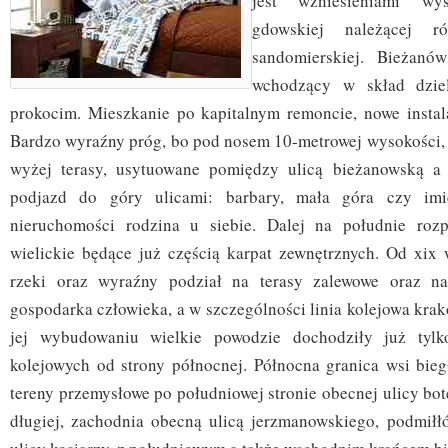
jest wzniesieniami wys
gdowskiej należącej r
sandomierskiej. Bieżanó
wchodzący w skład dziel
prokocim. Mieszkanie po kapitalnym remoncie, nowe instalac
Bardzo wyraźny próg, bo pod nosem 10-metrowej wysokości, 
wyżej terasy, usytuowane pomiędzy ulicą bieżanowską a 
podjazd do góry ulicami: barbary, mała góra czy imie
nieruchomości rodzina u siebie. Dalej na południe rozp
wielickie będące już częścią karpat zewnętrznych. Od xi
rzeki oraz wyraźny podział na terasy zalewowe oraz na
gospodarka człowieka, a w szczególności linia kolejowa kra
jej wybudowaniu wielkie powodzie dochodziły już tyl
kolejowych od strony północnej. Północna granica wsi biegł
tereny przemysłowe po południowej stronie obecnej ulicy bo
długiej, zachodnia obecną ulicą jerzmanowskiego, podmiłł