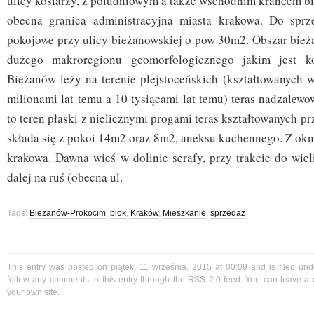
ulicy kosiarzy, z południowym a także wschodnim krańcem b
obecna granica administracyjna miasta krakowa. Do sprz
pokojowe przy ulicy bieżanowskiej o pow 30m2. Obszar bieża
dużego makroregionu geomorfologicznego jakim jest ko
Bieżanów leży na terenie plejstoceńskich (kształtowanych 
milionami lat temu a 10 tysiącami lat temu) teras nadzalewow
to teren płaski z nielicznymi progami teras kształtowanych p
składa się z pokoi 14m2 oraz 8m2, aneksu kuchennego. Z ok
krakowa. Dawna wieś w dolinie serafy, przy trakcie do wiel
dalej na ruś (obecna ul.
Tags:
Bieżanów-Prokocim
,
blok
,
Kraków
,
Mieszkanie
,
sprzedaż
This entry was posted on piątek, 11 września, 2015 at 00:09 and is filed un
follow any comments to this entry through the
RSS 2.0
feed. You can
leave a
your own site.