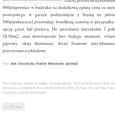
szkoły,przedszkola,kom
000plnpiwnice w budynku za dodatkową opłatą cena za metr 
postojowego w garażu podziemnym z bramą na pilota
500plnwłaściciel przewiduje bonifikatę cenową w przypadku
opcją garaż lub piwnica. Do sprzedania mieszkanie 2 pok
58,98m2, stan deweloperski bez białego montażu: wyle
gipsowy, okna drewniana, drzwi frontowe antywłamani
przestronne,rozkładowe.
Tags:
blok
,
Gruszeczka
,
Kraków
,
Mieszkanie
,
sprzedaż
This entry was posted on piątek, 18 października, 2013 at 04:05 and is filed u
follow any comments to this entry through the
RSS 2.0
feed. You can skip to t
Pinging is currently not allowed.
←
Previous