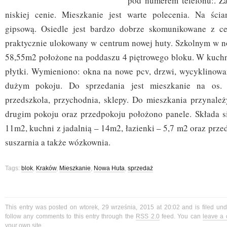
pod numerem telefonu:. Z
niskiej cenie. Mieszkanie jest warte polecenia. Na ści
gipsową. Osiedle jest bardzo dobrze skomunikowane z c
praktycznie ulokowany w centrum nowej huty. Szkolnym w n
58,55m2 położone na poddaszu 4 piętrowego bloku. W kuchn
płytki. Wymieniono: okna na nowe pcv, drzwi, wycyklinow
dużym pokoju. Do sprzedania jest mieszkanie na os. 
przedszkola, przychodnia, sklepy. Do mieszkania przynal
drugim pokoju oraz przedpokoju położono panele. Składa s
11m2, kuchni z jadalnią – 14m2, łazienki – 5,7 m2 oraz prze
suszarnia a także wózkownia.
Tags:
blok
,
Kraków
,
Mieszkanie
,
Nowa Huta
,
sprzedaż
This entry was posted on wtorek, 29 września, 2015 at 20:02 and is filed un
follow any comments to this entry through the
RSS 2.0
feed. You can
leave a
your own site.