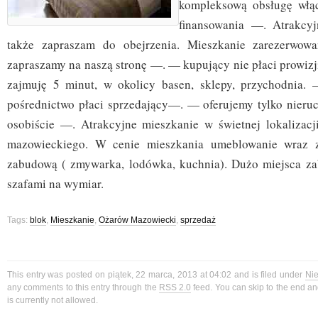
kompleksową obsługę włą
finansowania —. Atrakcy
także zapraszam do obejrzenia. Mieszkanie zarezerwo
zapraszamy na naszą stronę —. — kupujący nie płaci prowizj
zajmuję 5 minut, w okolicy basen, sklepy, przychodnia.
pośrednictwo płaci sprzedający—. — oferujemy tylko nier
osobiście —. Atrakcyjne mieszkanie w świetnej lokalizac
mazowieckiego. W cenie mieszkania umeblowanie wraz z
zabudową ( zmywarka, lodówka, kuchnia). Dużo miejsca za
szafami na wymiar.
Tags:
blok
,
Mieszkanie
,
Ożarów Mazowiecki
,
sprzedaż
This entry was posted on piątek, 22 marca, 2013 at 04:02 and is filed under
Ni
any comments to this entry through the
RSS 2.0
feed. You can skip to the end a
is currently not allowed.