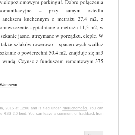
wielopoziomowym parkingu!. Dobre połączenia
komunikacyjne – przy samym osiedlu
 z aneksem kuchennym o metrażu 27,4 m2, z
omieszczenie sypialniane o metrażu 11,3 m2, w
eszkanie jasne, utrzymane w porządku, ciepłe. W
a także szlaków rowerowo – spacerowych wzdłuż
szkanie o powierzchni 50,4 m2, znajduje się na3
z windą. Czynsz z funduszem remontowym 375
Warszawa
ia, 2015 at 12:00 and is filed under
Nieruchomości
. You can
the
RSS 2.0
feed. You can
leave a comment
, or
trackback
from