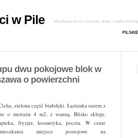
i w Pile
mieszkania nowe i używane, domy z rynku wtórne
PILSKI
upu dwu pokojowe blok w
zawa o powierzchni
Cicha, zielona część białołęki. Łazienka razem z
wc o metrażu 4 m2, z wanną. Blisko sklepy,
apteka, fryzjer, kosmetyka, poczta. W cenie
mieszkania miejsce postojowe na