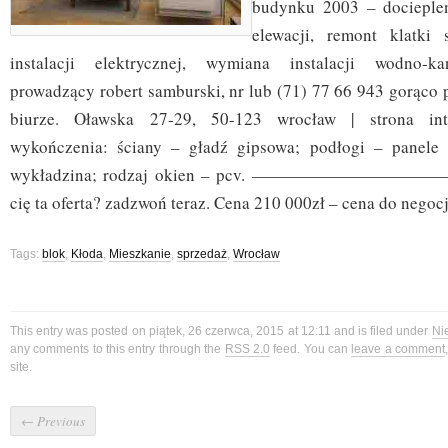
budynku 2003 – docieple
elewacji, remont klatki
instalacji elektrycznej, wymiana instalacji wodno-ka
prowadzący robert samburski, nr lub (71) 77 66 943 gorąco 
biurze. Oławska 27-29, 50-123 wrocław | strona inte
wykończenia: ściany – gładź gipsowa; podłogi – panele p
wykładzina; rodzaj okien – pcv. —————————————–
cię ta oferta? zadzwoń teraz. Cena 210 000zł – cena do negocj
Tags:
blok
,
Kłoda
,
Mieszkanie
,
sprzedaż
,
Wrocław
This entry was posted on piątek, 26 czerwca, 2015 at 12:11 and is filed under
Ni
any comments to this entry through the
RSS 2.0
feed. You can
leave a comment
site.
←
Previous