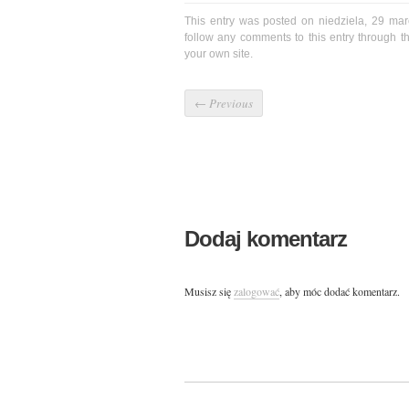
This entry was posted on niedziela, 29 mar
follow any comments to this entry through 
your own site.
←
Previous
Dodaj komentarz
Musisz się
zalogować
, aby móc dodać komentarz.