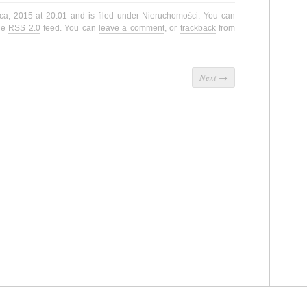
ca, 2015 at 20:01 and is filed under
Nieruchomości
. You can
the
RSS 2.0
feed. You can
leave a comment
, or
trackback
from
Next
→