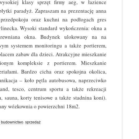
wysokiej klasy sprzęt firmy aeg, w łazience
płytki paradyż. Zapraszam na prezentację anna
przedpokoju oraz kuchni na podłogach gres
rlinecka. Wysoki standard wykończenia: okna a
 drewniana okna. Budynek ulokowany na na
wym systemem monitoringu a także portierem,
lacem zabaw dla dzieci. Atrakcyjne mieszkanie
onym kompleksie z portierem. Mieszkanie
riałami. Bardzo cicha oraz spokojna okolica,
unikacja – koło pętla autobusowa, naprzeciwko
and, tesco, centrum sportu a także rekreacji
n, sauna, korty tenisowe a także stadnina koni).
wany wózkownia o powierzchni 18m2.
 budownictwo
,
sprzedaż