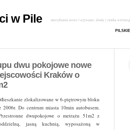
i w Pile
mieszkania nowe i używane, domy z rynku wtórne
PILSKI
kupu dwu pokojowe nowe
ejscowości Kraków o
m2
Mieszkanie zlokalizowane w 6-piętrowym bloku
z 2006r. Do centrum miasta 10min autobusem.
Przestronne dwupokojowe o metrażu 51m2 z
oddzielną, jasną kuchnią, wyposażoną w