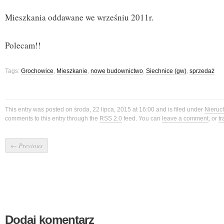
Mieszkania oddawane we wrześniu 2011r.
Polecam!!
Tags:
Grochowice
,
Mieszkanie
,
nowe budownictwo
,
Siechnice (gw)
,
sprzedaż
This entry was posted on środa, 22 lipca, 2015 at 16:00 and is filed under
Nieruc
comments to this entry through the
RSS 2.0
feed. You can
leave a comment
, or
t
←
Previous
Dodaj komentarz