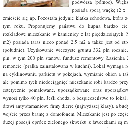
podwórza (północ). Więk
posiada sporą wnękę (2 x 
zmieścić się np. Pozostała jedynie klatka schodowa, która 
tym roku. Proponujemy państwu do kupna bardzo cie
rozkładowe mieszkanie w kamienicy z lat pięćdziesiątych. 
m2) posiada taras nieco ponad 2,5 m2 a także jest od str
(południe). Użytkowanie wieczyste gruntu 332 pln roczni
pln, w tym 200 pln stanowi fundusz remontowy. Łazienka 2
remoncie (pralka zainstalowana w kuchni). Lokal wymaga 
na cyklinowaniu parkietu w pokojach, wymianie okien a ta
ale pomimo tych niedociągnięć mieszkanie robi bardzo przy
estetycznie pomalowane, uporządkowane oraz uporządko
wynosi tylko 40 pln. Jeśli chodzi o bezpieczeństwo to lokal
drzwi antywłamaniowe firmy dierre (najwyższej klasy), a bud
wejście przez bramę z domofonem. Mieszkanie jest po czę
dużej posesji oprócz zielonego skwerku z ławeczkami są m