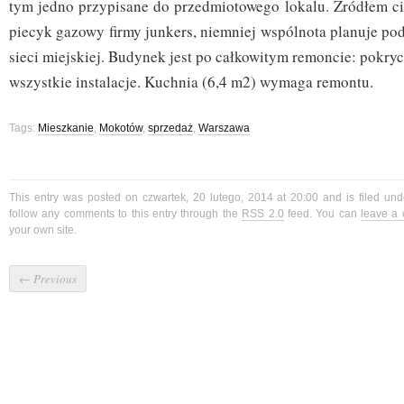
tym jedno przypisane do przedmiotowego lokalu. Żródłem ci
piecyk gazowy firmy junkers, niemniej wspólnota planuje po
sieci miejskiej. Budynek jest po całkowitym remoncie: pokryc
wszystkie instalacje. Kuchnia (6,4 m2) wymaga remontu.
Tags:
Mieszkanie
,
Mokotów
,
sprzedaż
,
Warszawa
This entry was posted on czwartek, 20 lutego, 2014 at 20:00 and is filed un
follow any comments to this entry through the
RSS 2.0
feed. You can
leave a
your own site.
←
Previous