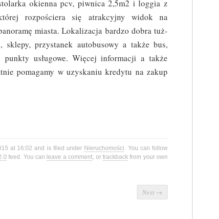
stolarka okienna pcv, piwnica 2,5m2 i loggia z
której rozpościera się atrakcyjny widok na
panoramę miasta. Lokalizacja bardzo dobra tuż-
e, sklepy, przystanek autobusowy a także bus,
e punkty usługowe. Więcej informacji a także
atnie pomagamy w uzyskaniu kredytu na zakup
015 at 16:02 and is filed under
Nieruchomości
. You can follow
2.0
feed. You can
leave a comment
, or
trackback
from your own
Next
→