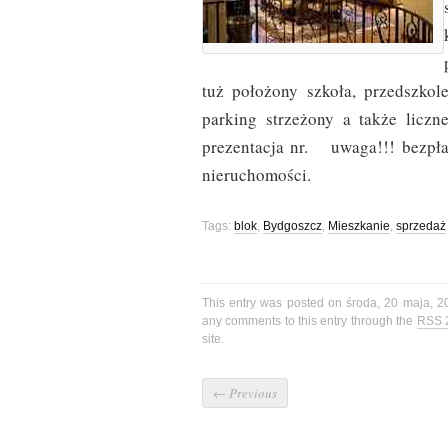
tuż położony szkoła, przedszkol
parking strzeżony a także liczn
prezentacja nr. uwaga!!! bezpł
nieruchomości.
Tags:
blok
,
Bydgoszcz
,
Mieszkanie
,
sprzedaż
This entry was posted on środa, 20 maja, 2
any comments to this entry through the
RSS 
site.
←
Previous