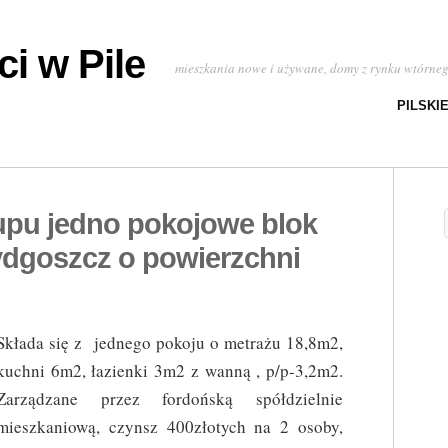
i w Pile
mieszkania nowe i używane, domy z rynku wtórne
PILSKI
upu jedno pokojowe blok
dgoszcz o powierzchni
Składa się z jednego pokoju o metrażu 18,8m2,
kuchni 6m2, łazienki 3m2 z wanną , p/p-3,2m2.
Zarządzane przez fordońską spółdzielnie
mieszkaniową, czynsz 400złotych na 2 osoby,