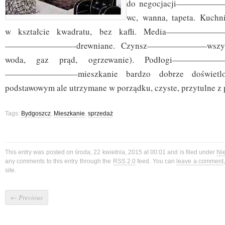
do negocjacji———————
wc, wanna, tapeta. 
w kształcie kwadratu, bez kafli. Media————————
————————-drewniane. Czynsz———————wszystk
woda, gaz prąd, ogrzewanie). Podłogi——————–
————————–mieszkanie bardzo dobrze doświetlon
podstawowym ale utrzymane w porządku, czyste, przytulne z
Tags:
Bydgoszcz
,
Mieszkanie
,
sprzedaż
This entry was posted on środa, 22 kwietnia, 2015 at 00:01 and is filed under
Ni
any comments to this entry through the
RSS 2.0
feed. You can
leave a comment
site.
←
Previous