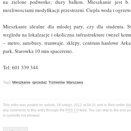
na zielone podworko; duzy balkon. Mieszkanie jest b.
mozliwosciami modyfikacji przestrzeni. Ciepla woda i ogrzew
Mieszkanie idealne dla mlodej pary, czy dla studenta. S
wzgledu na lokalzacje i okoliczna infrastrukture (wezel ko
– metro, autobusy, tramwaje, sklepy, centrum hanlowe Arka
park, Starowka 10 min spacerem).
Tel: 601 339 344
Tags:
Mieszkanie
,
sprzedaż
,
Trzmielów
,
Warszawa
This entry was posted on sobota, 18 lutego, 2012 at 04:31 and is filed under
Ni
any comments to this entry through the
RSS 2.0
feed. You can skip to the end a
is currently not allowed.