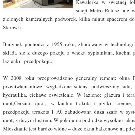
Kawalerka w swietnej lok
stacji Metro Ratusz, ale 
zielonych kameralnych podworek, kilka minut spacerem do
Starowki.
Budynek pochodzi z 1955 roku, zbudowany w technologi
sklada sie z duzego pokoju z wneka sypialniana, kuchni p
lazienki i przedpokoju.
W 2008 roku przeprowadzono generalny remont: okna PC
przeciwlamaniowe, wygladzone sciany, podwieszony sufit, n
hydraulika, ciekawe oswietlenie. W lazience glazura i ter
quot;Cersanit quot;, w kuchni trakota i plytki scienne,
przedpokoju terakota i=A0 zabudowana duza szafa w sys
quot; z duzym lustrem. W pokoju na podlodze wysokiej jakos
Mieszkanie jest bardzo widne – duze okna balkonowe na pd-