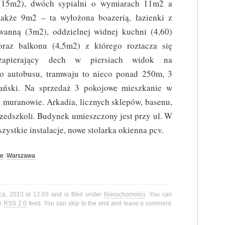
(15m2), dwóch sypialni o wymiarach 11m2 a
także 9m2 – ta wyłożona boazerią, łazienki z
wanną (3m2), oddzielnej widnej kuchni (4,60)
oraz balkonu (4,5m2) z którego roztacza się
zapierający dech w piersiach widok na
o autobusu, tramwaju to nieco ponad 250m, 3
ański. Na sprzedaż 3 pokojowe mieszkanie w
 muranowie. Arkadia, licznych sklepów, basenu,
 przedszkoli. Budynek umieszczony jest przy ul. W
ystkie instalacje, nowe stolarka okienna pcv.
ie
,
Warszawa
ca, 2013 at 12:03 and is filed under
Nieruchomości
. You can
he
RSS 2.0
feed. You can skip to the end and leave a comment.