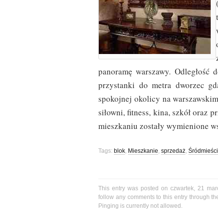
panoramę warszawy. Odległość d
przystanki do metra dworzec gd
spokojnej okolicy na warszawskim
siłowni, fitness, kina, szkół oraz
mieszkaniu zostały wymienione wsz
Tags:
blok
,
Mieszkanie
,
sprzedaż
,
Śródmieśc
This entry was posted on czwartek, 21 mar
follow any comments to this entry through t
Pinging is currently not allowed.