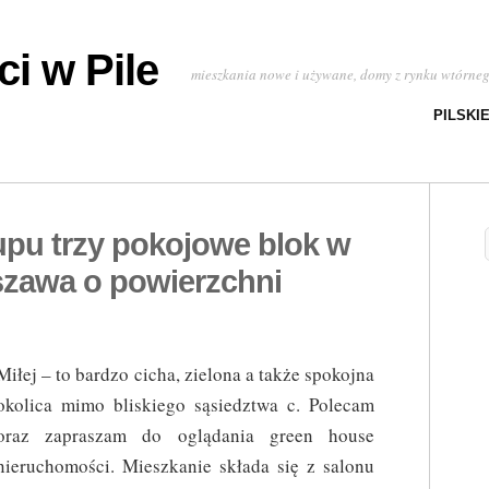
i w Pile
mieszkania nowe i używane, domy z rynku wtórne
PILSKI
upu trzy pokojowe blok w
zawa o powierzchni
Miłej – to bardzo cicha, zielona a także spokojna
okolica mimo bliskiego sąsiedztwa c. Polecam
oraz zapraszam do oglądania green house
nieruchomości. Mieszkanie składa się z salonu