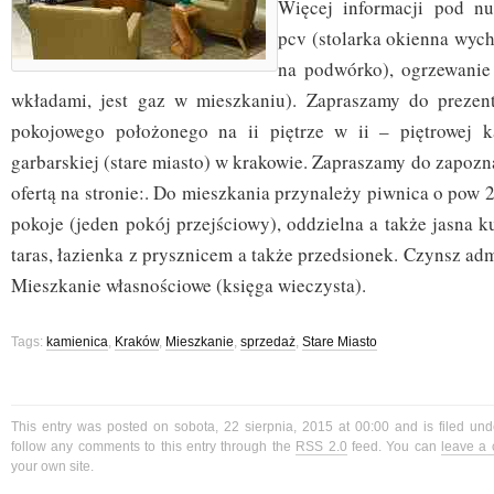
Więcej informacji pod n
pcv (stolarka okienna wych
na podwórko), ogrzewanie 
wkładami, jest gaz w mieszkaniu). Zapraszamy do prezent
pokojowego położonego na ii piętrze w ii – piętrowej k
garbarskiej (stare miasto) w krakowie. Zapraszamy do zapozna
ofertą na stronie:. Do mieszkania przynależy piwnica o pow 
pokoje (jeden pokój przejściowy), oddzielna a także jasna 
taras, łazienka z prysznicem a także przedsionek. Czynsz adm
Mieszkanie własnościowe (księga wieczysta).
Tags:
kamienica
,
Kraków
,
Mieszkanie
,
sprzedaż
,
Stare Miasto
This entry was posted on sobota, 22 sierpnia, 2015 at 00:00 and is filed un
follow any comments to this entry through the
RSS 2.0
feed. You can
leave a
your own site.