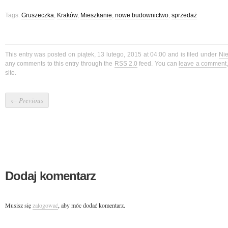
Tags:
Gruszeczka
,
Kraków
,
Mieszkanie
,
nowe budownictwo
,
sprzedaż
This entry was posted on piątek, 13 lutego, 2015 at 04:00 and is filed under
Ni
any comments to this entry through the
RSS 2.0
feed. You can
leave a comment
site.
←
Previous
Dodaj komentarz
Musisz się
zalogować
, aby móc dodać komentarz.