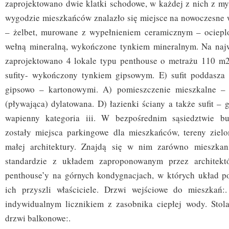
zaprojektowano dwie klatki schodowe, w każdej z nich z myś
wygodzie mieszkańców znalazło się miejsce na nowoczesne 
– żelbet, murowane z wypełnieniem ceramicznym – ocieplo
wełną mineralną, wykończone tynkiem mineralnym. Na najw
zaprojektowano 4 lokale typu penthouse o metrażu 110 m2
sufity- wykończony tynkiem gipsowym. E) sufit poddasza
gipsowo – kartonowymi. A) pomieszczenie mieszkalne –
(pływająca) dylatowana. D) łazienki ściany a także sufit –
wapienny kategoria iii. W bezpośrednim sąsiedztwie b
zostały miejsca parkingowe dla mieszkańców, tereny ziel
małej architektury. Znajdą się w nim zarówno mieszka
standardzie z układem zaproponowanym przez architekt
penthouse’y na górnych kondygnacjach, w których układ p
ich przyszli właściciele. Drzwi wejściowe do mieszkań:
indywidualnym licznikiem z zasobnika ciepłej wody. Stol
drzwi balkonowe:.