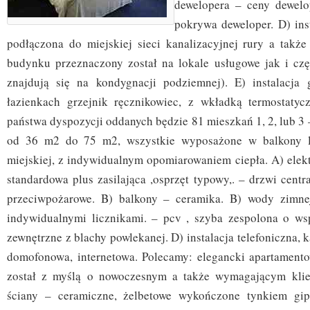
dewelopera – ceny dewelo
pokrywa deweloper. D) ins
podłączona do miejskiej sieci kanalizacyjnej rury a także 
budynku przeznaczony został na lokale usługowe jak i czę
znajdują się na kondygnacji podziemnej). E) instalacja 
łazienkach grzejnik ręcznikowiec, z wkładką termostaty
państwa dyspozycji oddanych będzie 81 mieszkań 1, 2, lub 3
od 36 m2 do 75 m2, wszystkie wyposażone w balkony lu
miejskiej, z indywidualnym opomiarowaniem ciepła. A) elek
standardowa plus zasilająca ,osprzęt typowy,. – drzwi cent
przeciwpożarowe. B) balkony – ceramika. B) wody zimnej 
indywidualnymi licznikami. – pcv , szyba zespolona o ws
zewnętrzne z blachy powlekanej. D) instalacja telefoniczna, k
domofonowa, internetowa. Polecamy: elegancki apartament
został z myślą o nowoczesnym a także wymagającym klie
ściany – ceramiczne, żelbetowe wykończone tynkiem g