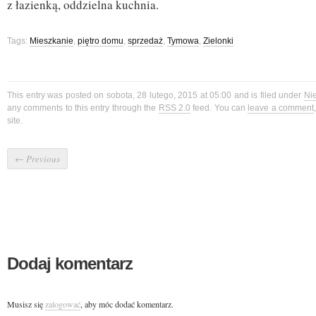
z łazienką, oddzielna kuchnia.
Tags:
Mieszkanie
,
piętro domu
,
sprzedaż
,
Tymowa
,
Zielonki
This entry was posted on sobota, 28 lutego, 2015 at 05:00 and is filed under
Ni
any comments to this entry through the
RSS 2.0
feed. You can
leave a comment
site.
←
Previous
Dodaj komentarz
Musisz się
zalogować
, aby móc dodać komentarz.