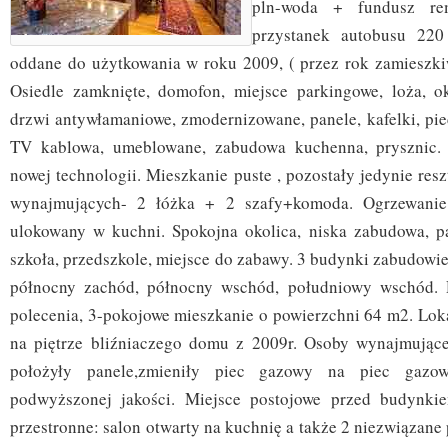
pln-woda + fundusz rem
przystanek autobusu 220
oddane do użytkowania w roku 2009, ( przez rok zamieszkiw
Osiedle zamknięte, domofon, miejsce parkingowe, loża, o
drzwi antywłamaniowe, zmodernizowane, panele, kafelki, pie
TV kablowa, umeblowane, zabudowa kuchenna, prysznic.
nowej technologii. Mieszkanie puste , pozostały jedynie res
wynajmujących- 2 łóżka + 2 szafy+komoda. Ogrzewanie
ulokowany w kuchni. Spokojna okolica, niska zabudowa, par
szkoła, przedszkole, miejsce do zabawy. 3 budynki zabudowie
północny zachód, północny wschód, południowy wschód.
polecenia, 3-pokojowe mieszkanie o powierzchni 64 m2. Loka
na piętrze bliźniaczego domu z 2009r. Osoby wynajmujące
położyły panele,zmieniły piec gazowy na piec gazo
podwyższonej jakości. Miejsce postojowe przed budynki
przestronne: salon otwarty na kuchnię a także 2 niezwiązane