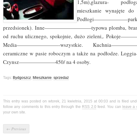
1,5m),glazura- podło
mieszkanie wynajęte do 
Podłogi——————–parkie
przedsionek). Inne—————————typowa plomba, brama
od ruchu ulicznego, spokojnie, dużo zieleni,. Pokoje
Media————————-wszystkie. Kuchnia—————
ceramiczne w pasie roboczym a także na podłodze. L
Czynsz———————450/ na 4 osoby.
Tags:
Bydgoszcz
,
Mieszkanie
,
sprzedaż
This entry was posted on wtorek, 21 kwietnia, 2015 at 00:03 and is filed un
follow any comments to this entry through the
RSS 2.0
feed. You can
leave a
your own site.
←
Previous