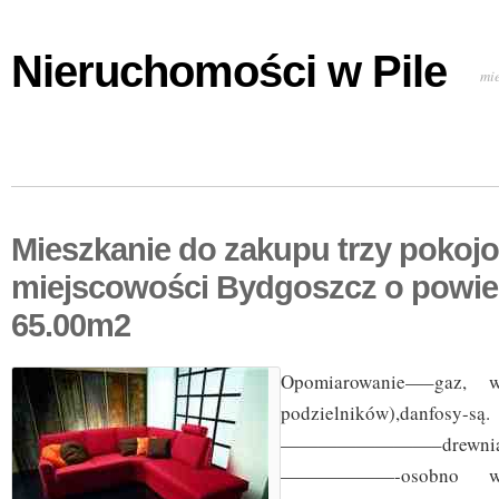
Nieruchomości w Pile
mi
Mieszkanie do zakupu trzy pokoj
miejscowości Bydgoszcz o powie
65.00m2
Opomiarowanie—–gaz, wo
podzielników),da
————————–drewni
——————-osobno wc,(ł