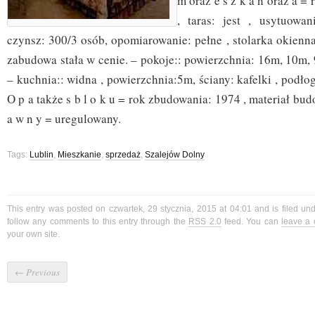
m oraz e s z k a n oraz a =
, taras: jest , usytuowa
czynsz: 300/3 osób, opomiarowanie: pełne , stolarka okienn
zabudowa stała w cenie. – pokoje:: powierzchnia: 16m, 10m, 9
– kuchnia:: widna , powierzchnia:5m, ściany: kafelki , podło
O p a także s b l o k u = rok zbudowania: 1974 , materiał budo
a w n y = uregulowany.
Tags:
Lublin
,
Mieszkanie
,
sprzedaż
,
Szalejów Dolny
This entry was posted on czwartek, 29 stycznia, 2015 at 04:01 and is filed un
follow any comments to this entry through the
RSS 2.0
feed. You can
leave a
your own site.
←
Previous