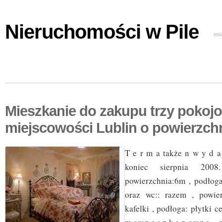
Nieruchomości w Pile
mi
Mieszkanie do zakupu trzy pokoj
miejscowości Lublin o powierzch
T e r m a także n w y d a
koniec sierpnia 2008
powierzchnia:6m , podłoga
oraz wc:: razem , powier
kafelki , podłoga: płytki c