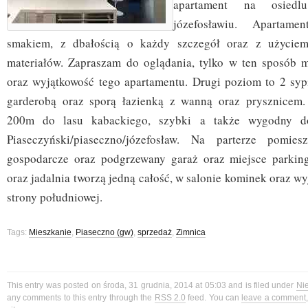
apartament na osied
józefosławiu. Apartam
smakiem, z dbałością o każdy szczegół oraz z użyciem
materiałów. Zapraszam do oglądania, tylko w ten sposób 
oraz wyjątkowość tego apartamentu. Drugi poziom to 2 syp
garderobą oraz sporą łazienką z wanną oraz prysznicem. 
200m do lasu kabackiego, szybki a także wygodny d
Piaseczyński/piaseczno/józefosław. Na parterze pomiesz
gospodarcze oraz podgrzewany garaż oraz miejsce parking
oraz jadalnia tworzą jedną całość, w salonie kominek oraz wy
strony południowej.
Tags:
Mieszkanie
,
Piaseczno (gw)
,
sprzedaż
,
Zimnica
This entry was posted on środa, 31 grudnia, 2014 at 05:03 and is filed under
Ni
any comments to this entry through the
RSS 2.0
feed. You can
leave a comment