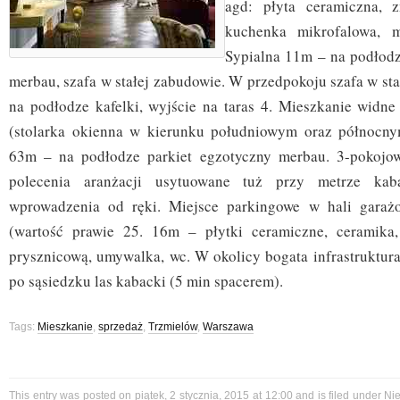
agd: płyta ceramiczna, z
kuchenka mikrofalowa, m
Sypialna 11m – na podłodz
merbau, szafa w stałej zabudowie. W przedpokoju szafa w st
na podłodze kafelki, wyjście na taras 4. Mieszkanie widne
(stolarka okienna w kierunku południowym oraz północnym
63m – na podłodze parkiet egzotyczny merbau. 3-pokojo
polecenia aranżacji usytuowane tuż przy metrze kab
wprowadzenia od ręki. Miejsce parkingowe w hali gara
(wartość prawie 25. 16m – płytki ceramiczne, ceramika
prysznicową, umywalka, wc. W okolicy bogata infrastruktur
po sąsiedzku las kabacki (5 min spacerem).
Tags:
Mieszkanie
,
sprzedaż
,
Trzmielów
,
Warszawa
This entry was posted on piątek, 2 stycznia, 2015 at 12:00 and is filed under
Ni