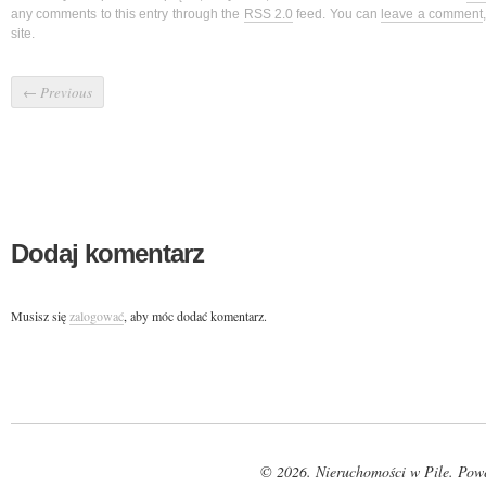
any comments to this entry through the
RSS 2.0
feed. You can
leave a comment
site.
←
Previous
Dodaj komentarz
Musisz się
zalogować
, aby móc dodać komentarz.
© 2026. Nieruchomości w Pile. Pow