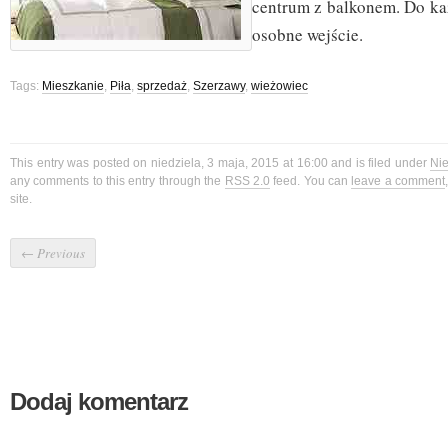
centrum z balkonem. Do k
osobne wejście.
Tags:
Mieszkanie
,
Piła
,
sprzedaż
,
Szerzawy
,
wieżowiec
This entry was posted on niedziela, 3 maja, 2015 at 16:00 and is filed under
Ni
any comments to this entry through the
RSS 2.0
feed. You can
leave a comment
site.
←
Previous
Dodaj komentarz