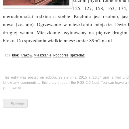
kuchni płytki. Linie komuni
125, 127, 158, 163, 174,
nieruchomości rodzina u siebie. Kuchnia jest osobno, ja
nowa (zostaje). Ogrzewanie w mieszkaniu miejskie. Dwie 
drugiej wanna. Mieszkanie usytuowany na piętrze drugim
bloku. Do sprzedania wielkie mieszkanie: 89m2 na ul.
Tags:
blok
,
Kraków
,
Mieszkanie
,
Podgórze
,
sprzedaż
This entry was posted on sobota, 29 sierpnia, 2015 at 16:04 and is filed un
follow any comments to this entry through the
RSS 2.0
feed. You can
leave a
your own site.
←
Previous