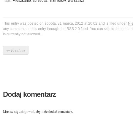
Tags:
Mieszkanie
,
sprzedaż
,
Trzmielów
,
Warszawa
This entry was posted on sobota, 31 marca, 2012 at 20:02 and is filed under
Ni
any comments to this entry through the
RSS 2.0
feed. You can skip to the end a
is currently not allowed.
←
Previous
Dodaj komentarz
Musisz się
zalogować
, aby móc dodać komentarz.