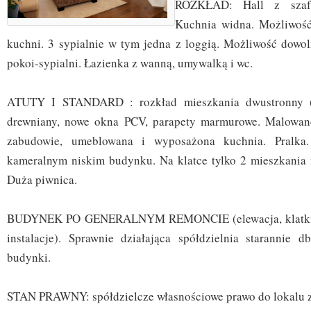
ROZKŁAD: Hall z szaf
Kuchnia widna. Możliwość
kuchni. 3 sypialnie w tym jedna z loggią. Możliwość dowol
pokoi-sypialni. Łazienka z wanną, umywalką i wc.
ATUTY I STANDARD : rozkład mieszkania dwustronny (pł
drewniany, nowe okna PCV, parapety marmurowe. Malowan
zabudowie, umeblowana i wyposażona kuchnia. Pralka.
kameralnym niskim budynku. Na klatce tylko 2 mieszkania 
Duża piwnica.
BUDYNEK PO GENERALNYM REMONCIE (elewacja, klatki, 
instalacje). Sprawnie działająca spółdzielnia starannie d
budynki.
STAN PRAWNY: spółdzielcze własnościowe prawo do lokalu z