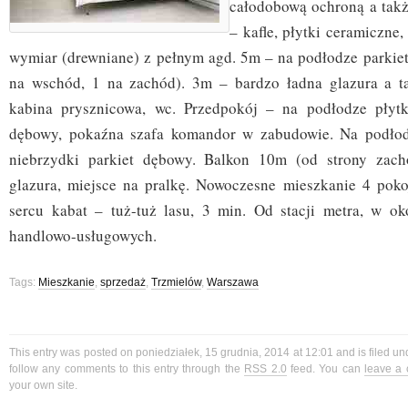
całodobową ochroną a tak
– kafle, płytki ceramiczn
wymiar (drewniane) z pełnym agd. 5m – na podłodze parkiet
na wschód, 1 na zachód). 3m – bardzo ładna glazura a ta
kabina prysznicowa, wc. Przedpokój – na podłodze płytki
dębowy, pokaźna szafa komandor w zabudowie. Na podło
niebrzydki parkiet dębowy. Balkon 10m (od strony zacho
glazura, miejsce na pralkę. Nowoczesne mieszkanie 4 pok
sercu kabat – tuż-tuż lasu, 3 min. Od stacji metra, w o
handlowo-usługowych.
Tags:
Mieszkanie
,
sprzedaż
,
Trzmielów
,
Warszawa
This entry was posted on poniedziałek, 15 grudnia, 2014 at 12:01 and is filed u
follow any comments to this entry through the
RSS 2.0
feed. You can
leave a
your own site.