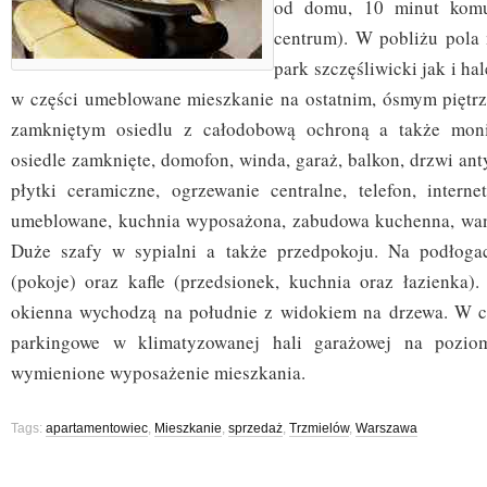
od domu, 10 minut komu
centrum). W pobliżu pola
park szczęśliwicki jak i ha
w części umeblowane mieszkanie na ostatnim, ósmym piętr
zamkniętym osiedlu z całodobową ochroną a także moni
osiedle zamknięte, domofon, winda, garaż, balkon, drzwi an
płytki ceramiczne, ogrzewanie centralne, telefon, internet
umeblowane, kuchnia wyposażona, zabudowa kuchenna, wann
Duże szafy w sypialni a także przedpokoju. Na podłoga
(pokoje) oraz kafle (przedsionek, kuchnia oraz łazienka). 
okienna wychodzą na południe z widokiem na drzewa. W c
parkingowe w klimatyzowanej hali garażowej na poziom
wymienione wyposażenie mieszkania.
Tags:
apartamentowiec
,
Mieszkanie
,
sprzedaż
,
Trzmielów
,
Warszawa