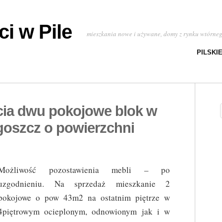
i w Pile
mieszkania nowe i używane, domy z rynku wtórne
PILSKI
cia dwu pokojowe blok w
oszcz o powierzchni
Możliwość pozostawienia mebli – po
uzgodnieniu. Na sprzedaż mieszkanie 2
pokojowe o pow 43m2 na ostatnim piętrze w
4piętrowym ocieplonym, odnowionym jak i w