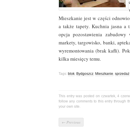
Mieszkanie jest w części odnowi
a także tapety. Kuchnia jasna a 
opcja pozostawienia zabudowy 
markety, targowisko, banki, aptek
wyremontowania (brak kafli). Pok
kilka miesięcy temu.
Tags:
blok
,
Bydgoszcz
,
Mieszkanie
,
sprzedaż
This entry was posted on czwartek, 4 czerw
follow any comments to this entry through 
your own site.
←
Previous