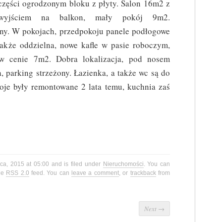
części ogrodzonym bloku z płyty. Salon 16m2 z
wyjściem na balkon, mały pokój 9m2.
ony. W pokojach, przedpokoju panele podłogowe
także oddzielna, nowe kafle w pasie roboczym,
w cenie 7m2. Dobra lokalizacja, pod nosem
a, parking strzeżony. Łazienka, a także wc są do
oje były remontowane 2 lata temu, kuchnia zaś
ca, 2015 at 05:00 and is filed under
Nieruchomości
. You can
the
RSS 2.0
feed. You can
leave a comment
, or
trackback
from
Next
→