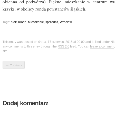
okienna od podwórza). Piękne, mieszkanie w centrum wro
krzyki; w okolicy ronda powstańców śląskich.
Tags:
blok
,
Kłoda
,
Mieszkanie
,
sprzedaż
,
Wrocław
This entry was posted on środa, 17 czerwca, 2015 at 00:02 and is filed under
Ni
any comments to this entry through the
RSS 2.0
feed. You can
leave a comment
site.
←
Previous
Dodaj komentarz