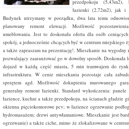
przedpokoju (5,43m2), 
łazienki (2,72m2), jak i
Budynek utrzymany w porządku, dwa lata temu odnowion
planowany remont elewacji. Możliwość pozostawienia
umeblowania. Jest to doskonała oferta dla osób ceniących
spokój, a jednocześnie chcących być w centrum miejskiego ż
a także zapraszam na prezentację!. Mieszkanie na wygodny 
pozwalający zaaranżować go w dowolny sposób. Doskonała l
dojazd w każdą część miasta, 5 min tramwajem do rynk
infrastruktura. W cenie mieszkania pozostaje cała zabu
sprzętem agd. Możliwość dokupienia murowanego gar
generalny remont łazienki. Standard wykończenia: panele
łazience, kuchni a także przedpokoju, na ścianach gładzie g
okienna pięciokomorowe pcv; w łazience ogrzewanie podło
hydromasażem; drzwi antywłamaniowe. Mieszkanie jest bard
ogrzewanie) a także ciche, mimo że zlokalizowane w centrum