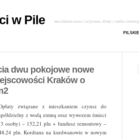
i w Pile
mieszkania nowe i używane, domy z rynku wtórne
PILSKI
cia dwu pokojowe nowe
ejscowości Kraków o
m2
Opłaty związane z mieszkaniem czynsz do
spółdzielny z wodą zimną oraz wywozem śmieci
(3 osoby) – 152,21 pln + fundusz remontowy –
48,24 pln. Kordiana na kurdwanowie w nowym