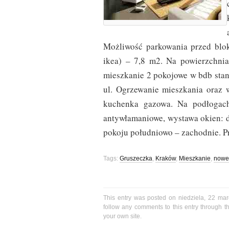
Możliwość parkowania przed blo
ikea) – 7,8 m2. Na powierzchnia
mieszkanie 2 pokojowe w bdb stan
ul. Ogrzewanie mieszkania oraz
kuchenka gazowa. Na podłogach
antywłamaniowe, wystawa okien: 
pokoju południowo – zachodnie. Pr
Tags:
Gruszeczka
,
Kraków
,
Mieszkanie
,
nowe
This entry was posted on niedziela, 22 mar
follow any comments to this entry through 
your own site.