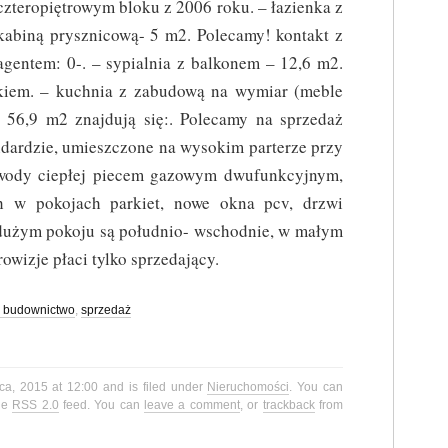
czteropiętrowym bloku z 2006 roku. – łazienka z
kabiną prysznicową- 5 m2. Polecamy! kontakt z
agentem: 0-. – sypialnia z balkonem – 12,6 m2.
kiem. – kuchnia z zabudową na wymiar (meble
 56,9 m2 znajdują się:. Polecamy na sprzedaż
dardzie, umieszczone na wysokim parterze przy
 wody ciepłej piecem gazowym dwufunkcyjnym,
 w pokojach parkiet, nowe okna pcv, drzwi
dużym pokoju są południo- wschodnie, w małym
owizje płaci tylko sprzedający.
 budownictwo
,
sprzedaż
ca, 2015 at 12:00 and is filed under
Nieruchomości
. You can
the
RSS 2.0
feed. You can
leave a comment
, or
trackback
from