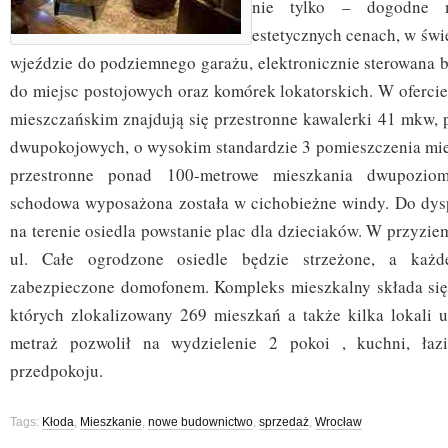
nie tylko – dogodne 
estetycznych cenach, w świe
wjeździe do podziemnego garażu, elektronicznie sterowana b
do miejsc postojowych oraz komórek lokatorskich. W ofercie
mieszczańskim znajdują się przestronne kawalerki 41 mkw, 
dwupokojowych, o wysokim standardzie 3 pomieszczenia mies
przestronne ponad 100-metrowe mieszkania dwupozio
schodowa wyposażona została w cichobieżne windy. Do dys
na terenie osiedla powstanie plac dla dzieciaków. W przyzie
ul. Całe ogrodzone osiedle będzie strzeżone, a każd
zabezpieczone domofonem. Kompleks mieszkalny składa s
których zlokalizowany 269 mieszkań a także kilka lokali
metraż pozwolił na wydzielenie 2 pokoi , kuchni, łaz
przedpokoju.
Tags:
Kłoda
,
Mieszkanie
,
nowe budownictwo
,
sprzedaż
,
Wrocław