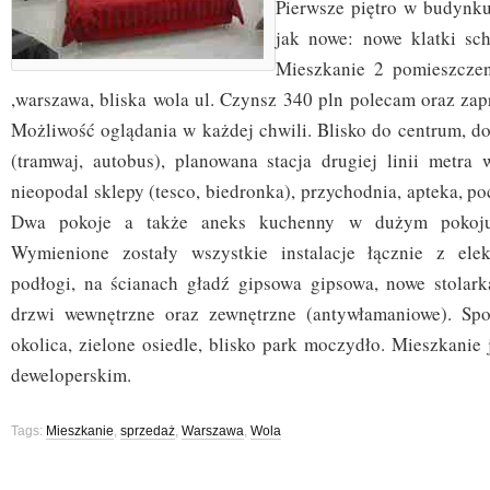
Pierwsze piętro w budynk
jak nowe: nowe klatki sc
Mieszkanie 2 pomieszcze
,warszawa, bliska wola ul. Czynsz 340 pln polecam oraz zap
Możliwość oglądania w każdej chwili. Blisko do centrum, d
(tramwaj, autobus), planowana stacja drugiej linii metra
nieopodal sklepy (tesco, biedronka), przychodnia, apteka, poc
Dwa pokoje a także aneks kuchenny w dużym pokoju
Wymienione zostały wszystkie instalacje łącznie z ele
podłogi, na ścianach gładź gipsowa gipsowa, nowe stolar
drzwi wewnętrzne oraz zewnętrzne (antywłamaniowe). Spo
okolica, zielone osiedle, blisko park moczydło. Mieszkanie 
deweloperskim.
Tags:
Mieszkanie
,
sprzedaż
,
Warszawa
,
Wola