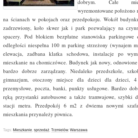
dobrym. Całe mies
wyremontowane położono n
na ścianach w pokojach oraz przedpokoju. Wokół budynku 
zadrzewiony, koło skwer jak i park pozwalający na czy
spacery. Pod blokiem bezpłatne stanowiska parkingowe
odległości niespełna 100 m parking strzeżony (wynajem m
elewacja, zadbana klatka schodowa, instalacje po wym
mieszkanie na chomiczówce. Budynek jak nowy, odnowione
bardzo dobrze zarządzany. Niedaleko przedszkole, szk
gimnazjum, otoczony miejsce dla dzieci dla dzieci, 4
przemysłowe, poczta, banki, punkty usługowe. Bardzo dob
ręką przystanki autobusowe a także tramwajowe, szybki d
stacji metra. Przedpokój 6 m2 z dwiema nowymi sza
mieszkania przynależy piwnica.
Tags:
Mieszkanie
,
sprzedaż
,
Trzmielów
,
Warszawa