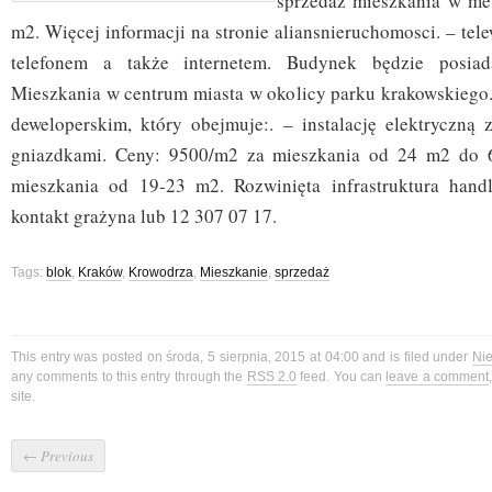
sprzedaż mieszkania w me
m2. Więcej informacji na stronie aliansnieruchomosci. – tel
telefonem a także internetem. Budynek będzie posiada
Mieszkania w centrum miasta w okolicy parku krakowskiego.
deweloperskim, który obejmuje:. – instalację elektryczną 
gniazdkami. Ceny: 9500/m2 za mieszkania od 24 m2 do 
mieszkania od 19-23 m2. Rozwinięta infrastruktura hand
kontakt grażyna lub 12 307 07 17.
Tags:
blok
,
Kraków
,
Krowodrza
,
Mieszkanie
,
sprzedaż
This entry was posted on środa, 5 sierpnia, 2015 at 04:00 and is filed under
Ni
any comments to this entry through the
RSS 2.0
feed. You can
leave a comment
site.
←
Previous