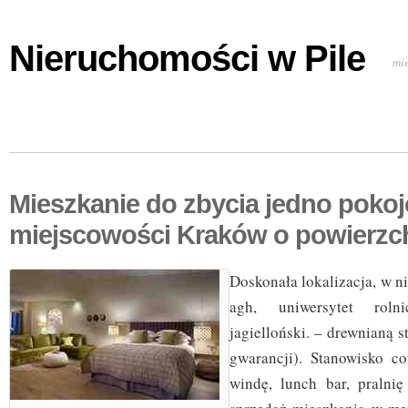
Nieruchomości w Pile
mi
Mieszkanie do zbycia jedno poko
miejscowości Kraków o powierzc
Doskonała lokalizacja, w n
agh, uniwersytet rolni
jagielloński. – drewnianą s
gwarancji). Stanowisko co
windę, lunch bar, pralni