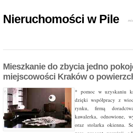
Nieruchomości w Pile
mi
Mieszkanie do zbycia jedno poko
miejscowości Kraków o powierzc
* pomoc w uzyskaniu kr
dzięki współpracy z wio
rynku, firmą doradctw
kawalerka, odnowione, wy
oraz stolarka okienna. S