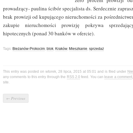
zero procent prowizji o
prowadzący- paulina ścibór specjalista ds. Serdecznie zapras
brak prowizji od kupującego nieruchomości za pośrednictwem
zakupie nieruchomości prowizję pokrywa sprzedając
hipotecznych (ponad 30 banków w ofercie).
Tags:
Bieżanów-Prokocim
,
blok
,
Kraków
,
Mieszkanie
,
sprzedaż
This entry was posted on wtorek, 28 lipca, 2015 at 05:01 and is filed under
Nie
any comments to this entry through the
RSS 2.0
feed. You can
leave a comment
site.
←
Previous